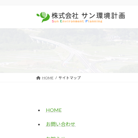
コ
ナ
ン
ビ
テ
ゲ
ン
ー
ツ
シ
へ
ョ
ス
ン
キ
に
ッ
移
プ
動
HOME
サイトマップ
HOME
お問い合わせ