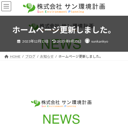
コ
ナ
ン
ビ
テ
ゲ
ン
ー
ツ
シ
ホームページ更新しました。
へ
ョ
ス
ン
最
2023年12月15日
2025年9月25日
sunkankyo
終
キ
に
更
ッ
移
新
日
プ
動
時
HOME
ブログ
お知らせ
ホームページ更新しました。
: